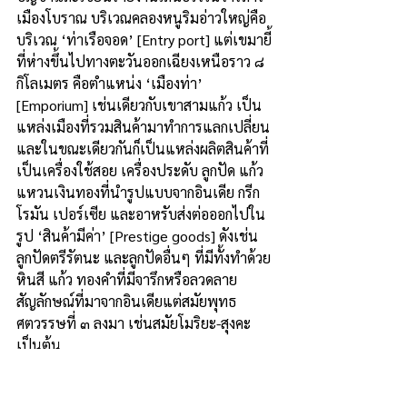
เมืองโบราณ บริเวณคลองหนูริมอ่าวใหญ่คือ
บริเวณ ‘ท่าเรือจอด’ [Entry port] แต่เขมายี้
ที่ห่างขึ้นไปทางตะวันออกเฉียงเหนือราว ๘ 
กิโลเมตร คือตำแหน่ง ‘เมืองท่า’ 
[Emporium] เช่นเดียวกับเขาสามแก้ว เป็น
แหล่งเมืองที่รวมสินค้ามาทำการแลกเปลี่ยน 
และในขณะเดียวกันก็เป็นแหล่งผลิตสินค้าที่
เป็นเครื่องใช้สอย เครื่องประดับ ลูกปัด แก้ว
แหวนเงินทองที่นำรูปแบบจากอินเดีย กรีก
โรมัน เปอร์เซีย และอาหรับส่งต่อออกไปใน
รูป ‘สินค้ามีค่า’ [Prestige goods] ดังเช่น
ลูกปัดตรีรัตนะ และลูกปัดอื่นๆ ที่มีทั้งทำด้วย
หินสี แก้ว ทองคำที่มีจารึกหรือลวดลาย
สัญลักษณ์ที่มาจากอินเดียแต่สมัยพุทธ
ศตวรรษที่ ๓ ลงมา เช่นสมัยโมริยะ-สุงคะ 
เป็นต้น
การพบทั้งแหล่งท่าเรือจอด [Entry port] 