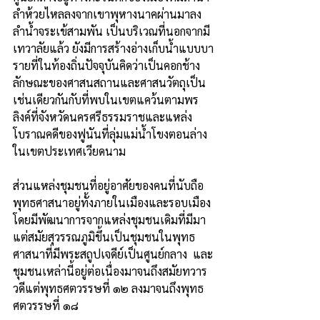
ลำห้วยไหลลงจากเขาพุหางนาคผ่านมาลง
ลำน้ำจระเข้สามพัน เป็นบริเวณที่นอกจากมี
เทวาลัยแล้ว ยังมีการสร้างอ่างเก็บน้ำแบบบา
รายที่ในท้องถิ่นปัจจุบันคิดว่าเป็นคอกช้าง 
ลักษณะของศาสนสถานและศาสนวัตถุเป็น
เช่นเดียวกันกับที่พบในเขตแคว้นตามพร
ลิงค์ที่จังหวัดนครศรีธรรมราชและแหล่ง
โบราณคดีของฟูนันที่ลุ่มแม่น้ำโขงตอนล่าง
ในเขตประเทศเวียดนาม
ส่วนแหล่งชุมชนที่อยู่อาศัยของคนที่นับถือ
พุทธศาสนาอยู่ทั้งภายในเมืองและรอบเมือง 
โดยมีพัฒนาการจากแหล่งชุมชนเดิมที่มีมา
แต่สมัยสุวรรณภูมิขึ้นเป็นชุมชนในพุทธ
ศาสนาที่มีพระสถูปเจดีย์เป็นศูนย์กลาง  และ
ชุมชนเหล่านี้อยู่ต่อเนื่องมาจนถึงสมัยทวาร
วดีแต่พุทธศตวรรษที่ ๑๒ ลงมาจนถึงพุทธ
ศตวรรษที่ ๑๘