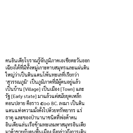
คนอินเดียโบราณรู้จักภูมิภาคเอเชียตะวันออก
เฉียงใต้ที่มีทั้งหมู่เกาะคาบสมุทรและแผ่นดิน
ใหญ่ว่าเป็นดินแดนโพ้นทะเลที่เรียกว่า 
‘สุวรรณภูมิ’ เป็นภูมิภาคที่มีผู้คนอยู่แล้ว 
เป็นบ้าน [Village] เป็นเมือง [Town] และ
รัฐ [Early state] มาแล้วแต่สมัยยุคเหล็ก
ตอนปลาย คือราว ๕๐๐ BC. ลงมา เป็นดิน
แดนแห่งความมั่งคั่งไปด้วยทรัพยากร แร่
ธาตุ และของป่านานาชนิดที่พ่อค้าคน
อินเดียแล่นเรือข้ามทะเลมหาสมุทรอินเดีย
มาค้าขายกับคนพื้นเมือง จึงกล่าวถึงการเดิน