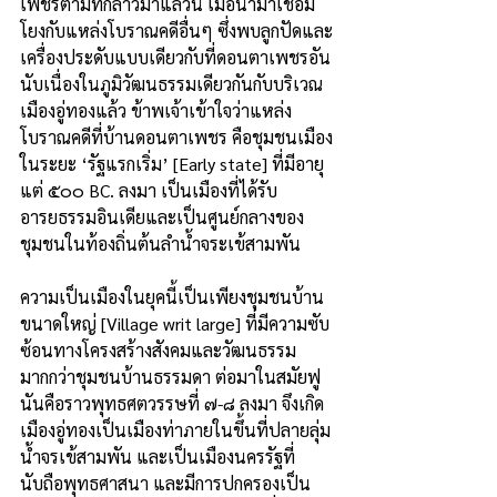
เพชรตามที่กล่าวมาแล้วนี้ เมื่อนำมาเชื่อม
โยงกับแหล่งโบราณคดีอื่นๆ ซึ่งพบลูกปัดและ
เครื่องประดับแบบเดียวกับที่ดอนตาเพชรอัน
นับเนื่องในภูมิวัฒนธรรมเดียวกันกับบริเวณ
เมืองอู่ทองแล้ว ข้าพเจ้าเข้าใจว่าแหล่ง
โบราณคดีที่บ้านดอนตาเพชร คือชุมชนเมือง
ในระยะ ‘รัฐแรกเริ่ม’ [Early state] ที่มีอายุ
แต่ ๕๐๐ BC. ลงมา เป็นเมืองที่ได้รับ
อารยธรรมอินเดียและเป็นศูนย์กลางของ
ชุมชนในท้องถิ่นต้นลำน้ำจระเข้สามพัน
ความเป็นเมืองในยุคนี้เป็นเพียงชุมชนบ้าน
ขนาดใหญ่ [Village writ large] ที่มีความซับ
ซ้อนทางโครงสร้างสังคมและวัฒนธรรม
มากกว่าชุมชนบ้านธรรมดา ต่อมาในสมัยฟู
นันคือราวพุทธศตวรรษที่ ๗-๘ ลงมา จึงเกิด
เมืองอู่ทองเป็นเมืองท่าภายในขึ้นที่ปลายลุ่ม
น้ำจรเข้สามพัน และเป็นเมืองนครรัฐที่
นับถือพุทธศาสนา และมีการปกครองเป็น