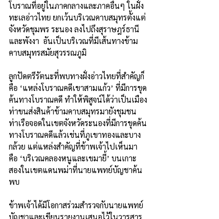
โบราณที่อยู่ในภาคกลางและภาคอื่นๆ ในฝั่ง
ทะเลอ่าวไทย ยกเว้นบริเวณคาบสมุทรตั้งแต่
จังหวัดชุมพร ระนอง ลงไปถึงสุราษฎร์ธานี
และพังงา  อันเป็นบริเวณที่มีเส้นทางข้าม
คาบสมุทรสมัยสุวรรณภูมิ   
ลูกปัดตรีรัตนะที่พบทางฝั่งอ่าวไทยที่สำคัญก็
คือ ‘แหล่งโบราณคดีเขาสามแก้ว’ ที่มีการขุด
ค้นทางโบราณคดี ทำให้พิสูจน์ได้ว่าเป็นเมือง
ท่าขนส่งสินค้าข้ามคาบสมุทรมายังชุมชน
ท่าเรือจอดในเขตจังหวัดระนองที่มีการขุดค้น
ทางโบราณคดีแล้วเช่นที่ภูเขาทองและบาง
กล้วย แต่แหล่งสำคัญที่ข้าพเจ้าไปเห็นมา
คือ ‘บริเวณคลองหนูและเขมายี้’ บนเกาะ
สองในเขตแดนพม่าที่นายแพทย์บัญชาค้น
พบ
ข้าพเจ้าได้มีโอกาสร่วมสำรวจกับนายแพทย์
บัญชาและเขียนรายงานเสนอไว้ในวารสาร