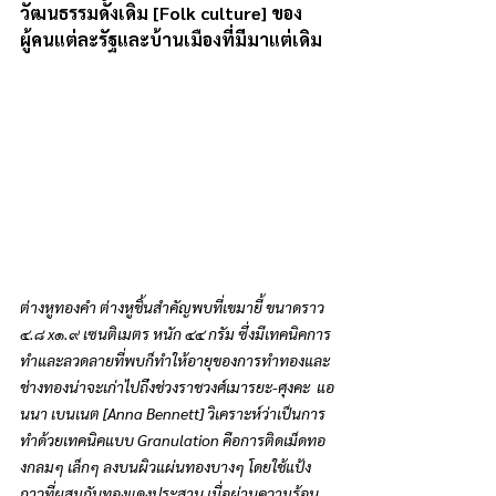
วัฒนธรรมดั้งเดิม [Folk culture] ของ
ผู้คนแต่ละรัฐและบ้านเมืองที่มีมาแต่เดิม
ต่างหูทองคำ ต่างหูชิ้นสำคัญพบที่เขมายี้ ขนาดราว 
๔.๘ x๑.๙ เซนติเมตร หนัก ๔๔ กรัม ซึ่งมีเทคนิคการ
ทำและลวดลายที่พบก็ทำให้อายุของการทำทองและ
ช่างทองน่าจะเก่าไปถึงช่วงราชวงศ์เมารยะ-ศุงคะ  แอ
นนา เบนเนต [Anna Bennett] วิเคราะห์ว่าเป็นการ
ทำด้วยเทคนิคแบบ Granulation คือการติดเม็ดทอ
งกลมๆ เล็กๆ ลงบนผิวแผ่นทองบางๆ โดยใช้แป้ง
กาวที่ผสมกับทองแดงประสาน เมื่อผ่านความร้อน