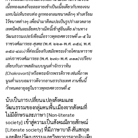
เนื้อทองแดงก็จะละลายเข้าเป็นเนื้อเดียวกับทองจน
แทบไม่เห็นรอบต่อ ลูกทองกลมขนาดล็กๆ ทำเตรียม
ไว้ขนาดต่างๆ เพื่อนำมาติดแปะเป็นรูปร่างลวดลาย 
เทคนิคอันละเอียดปราณีตนี้เข้าสู่อินเดีย ผ่านทาง
วัฒนธรรมเปอร์เซียเมื่อราวพุทธศตวรรษที่ ๓-๕ ใน
ราชวงศ์เมารยะ-ศุงคะ (พ.ศ. ๒๒๑-พ.ศ. ๓๕๘, พ.ศ. 
๓๕๘-๔๘๐) ที่ต่อเนื่องกับสมัยพระเจ้าอโศกมหาราช
แห่งราชวงศ์เมารยะ (พ.ศ. ๒๗๐-พ.ศ. ๓๑๑) เปรียบ
เทียบกับภาพสลักแบบนูนต่ำจักรวาทิน 
[Chakravarti] หรือพระจักรพรรดิราช เช่นที่ภาพ
นูนต่ำแบบอมราวดีจากอานธรประเทศ งานชิ้นนี้
กำหนดอายุอยู่ในราวพุทธศตวรรษที่ ๕
นับเป็นการเปลี่ยนแปลงสังคมและ
วัฒนธรรมของกลุ่มคนพื้นเมืองจากสังคมที่
ไม่มีอักษรและภาษา [Non-literate 
society] เข้าสู่ความเป็นสังคมมีลายสักษณ์ 
[Literate society] ที่มีภาษาบาลี-สันสกฤต 
และศิลปวัฒนธรรมและวิทยาการจากอินเดีย