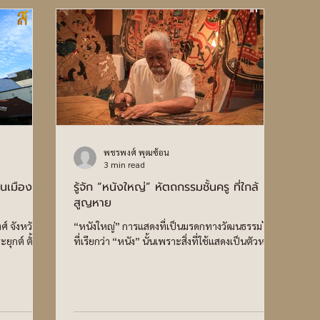
พชรพงศ์ พุฒซ้อน
3 min read
นเมืองเก่า
รู้จัก “หนังใหญ่” หัตถกรรมชั้นครู ที่ใกล้
สูญหาย
์ จังหวัด
“หนังใหญ่” การแสดงที่เป็นมรดกทางวัฒนธรรมไทย
กต์ ตั้งอยู่
ที่เรียกว่า “หนัง” นั้นเพราะสิ่งที่ใช้แสดงเป็นตัวหนัง
ะเกียรติ
ทำมาจากหนังวัว หนังควาย แกะสลักเป็นรูปบุคคล
นดาวรวิหาร
สัตว์ สถานที่และสิ่งประกอบการแสดง เกิดจาก
ง จังหวัด
ภูมิปัญญาและทักษะความชำนาญฝีมือช่างที่มีความ
ะวันตก ซึ่ง
พิถีพิถันในการแกะและตอกเป็นรูป โดยมีผู้ถือเชิด
งกับรัชสมัย
ให้เกิดเงาปรากฏบนจอผ้าขาวที่มีแสงไฟส่องจาก