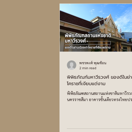
พชรพงศ์ พุฒซ้อน
2 min read
พิพิธภัณฑ์มหาวีรวงศ์ ของดีในย่า
โคราชที่เงียบแต่งาม
พิพิธภัณฑสถานสถานแห่งชาติมหาวีรวงศ
นครราชสีมา อาคารชั้นเดียวทรงไทยประยุ
บริเวณด้านหลังหอสมุดแห่งชาติเฉลิมพร
ร.๙ นครราชสีมา ในพื้นที่ของวัดสุทธจิ
ถนนราชดำเนิน ตำบลในเมือง อำเภอเมือ
นครราชสีมา ภายนอกคูเมืองเก่าด้านทิศต
เป็นคูเมืองที่สร้างสมัยกรุงศรีอยุธยา ตร