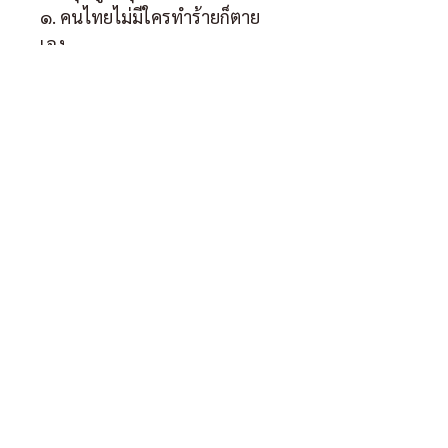
๑. คนไทยไม่มีใครทำร้ายก็ตาย
เอง 
๒. ผู้มีบารมี ผู้แพ้บารมี 
๓. ความล้มเหลวในการศึกษา
ของชาติ”
พิมพ์ครั้งที่ ๒ มีนาคม ๒๕๕๗ 
ขนาด ๑๔๘x๒๑๐ มม. ปกอ่อน / 
๑๔๘ หน้า, ๘๙ หน้า, ๗๗ หน้า