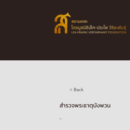
< Back
สำรวจพระธาตุบังพวน
-
-